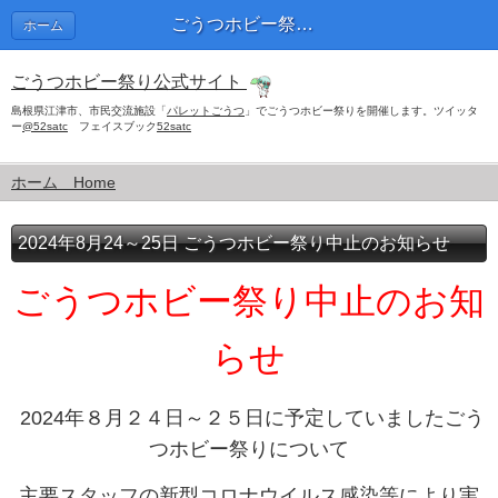
ごうつホビー祭り公式サイトThe Gotsu Hobby Festival official website 江津理工クラブ
ホーム
ごうつホビー祭り公式サイト
島根県江津市、市民交流施設「
パレットごうつ
」でごうつホビー祭りを開催します。
ツイッタ
ー
@52satc
フェイスブック
52satc
ホーム Home
2024年8月24～25日 ごうつホビー祭り中止のお知らせ
ごうつホビー祭り中止のお知
らせ
2024
年８月２４日～２５日に予定していましたごう
つホビー祭りについて
主要スタッフの新型コロナウイルス感染等により実